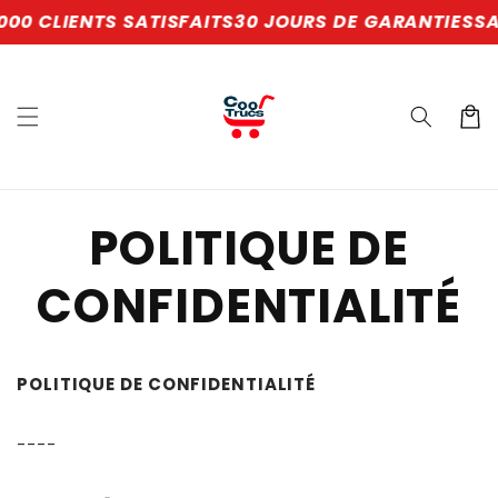
et
 CLIENTS SATISFAITS
30 JOURS DE GARANTIES
SAV 
passer
au
contenu
Panier
POLITIQUE DE
CONFIDENTIALITÉ
POLITIQUE DE CONFIDENTIALITÉ
----