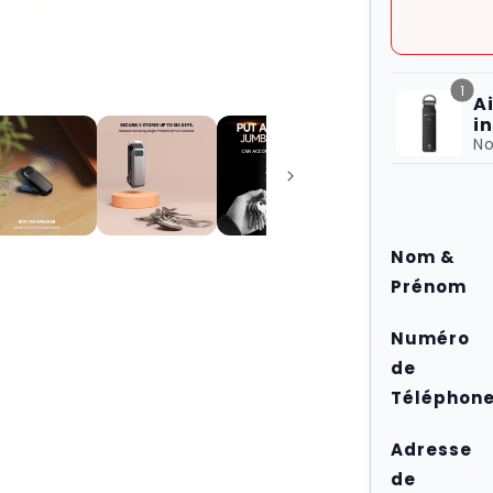
1
A
i
l
No
Nom &
Prénom
Numéro
de
Téléphon
Adresse
de