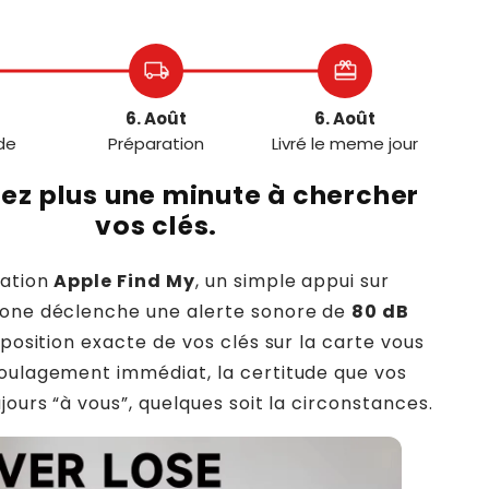
local_shipping
redeem
6. Août
6. Août
de
Préparation
Livré le meme jour
ez plus une minute à chercher
vos clés.
ration
Apple Find My
, un simple appui sur
hone déclenche une alerte sonore de
80 dB
 position exacte de vos clés sur la carte vous
oulagement immédiat, la certitude que vos
jours “à vous”, quelques soit la circonstances.