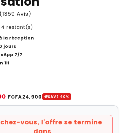
isation
(1359 Avis)
 4 restant(s)
 la réception
0 jours
sApp 7/7
n 1H
00
Prix
FCFA24,900
SAVE 40%
soldé
chez-vous, l'offre se termine
dans