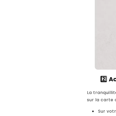
2️⃣
Ac
La tranquilli
sur la carte
Sur vot