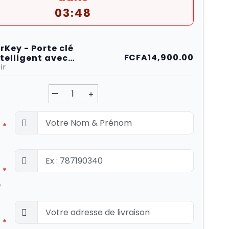
03:47
irKey - Porte clé
FCFA14,900.00
ntelligent avec
ocalisation
ir
—
＋
*
*
e
*