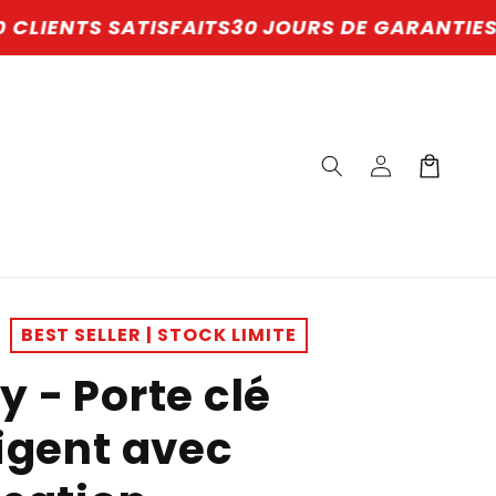
SFAITS
30 JOURS DE GARANTIES
SAV DISPONIBL
Connexion
Panier
BEST SELLER | STOCK LIMITE
y - Porte clé
ligent avec