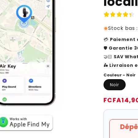
local
Stock bas :
💳
Paiement à
🛡️
Garantie 3
🤝🏻
SAV What
🛵 Livraison e
Couleur - Noir
Noir
Prix
FCFA14,9
habituel
Dépê