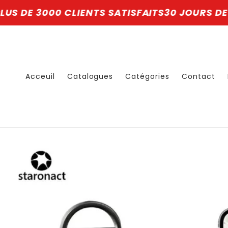
et
LIENTS SATISFAITS
passer
30 JOURS DE GARANTIES
SAV
au
contenu
Acceuil
Catalogues
Catégories
Contact
Passer aux
informations
produits