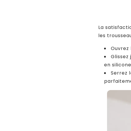
La satisfact
les troussea
Ouvrez 
Glissez
en silicone
Serrez 
parfaiteme