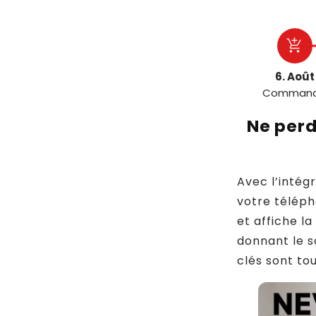
add_shopping_cart
6. Août
Comman
Ne perd
Avec l’intég
votre télép
et affiche la
donnant le s
clés sont tou