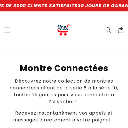
et
 DE 3000 CLIENTS SATISFAITS
30 JOURS DE GARANT
passer
au
contenu
Panier
C
Montre Connectées
o
Découvrez notre collection de montres
l
connectées allant de la série 8 à la série 10,
toutes élégantes pour vous connecter à
l
l’essentiel !
e
Recevez instantanément vos appels et
c
messages directement à votre poignet.