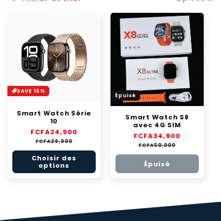
SAVE 16%
Épuisé
Smart Watch Série
Smart Watch S8
10
avec 4G SIM
Prix
FCFA24,900
Prix
Prix
FCFA34,900
Prix
habituel
soldé
FCFA29,900
habituel
soldé
FCFA50,000
Choisir des
Épuisé
options