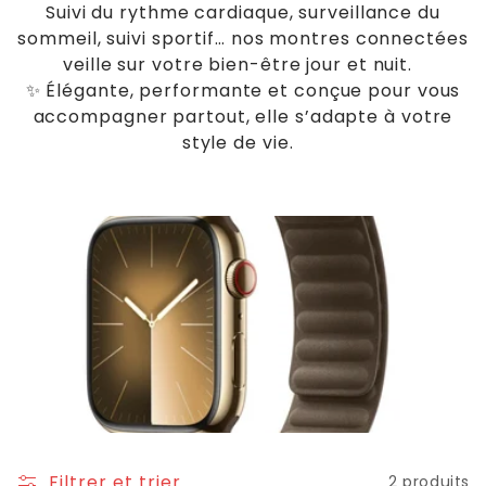
t
Suivi du rythme cardiaque, surveillance du
i
sommeil, suivi sportif… nos montres connectées
veille sur votre bien-être jour et nuit.
o
✨ Élégante, performante et conçue pour vous
n
accompagner partout, elle s’adapte à votre
style de vie.
:
Filtrer et trier
2 produits