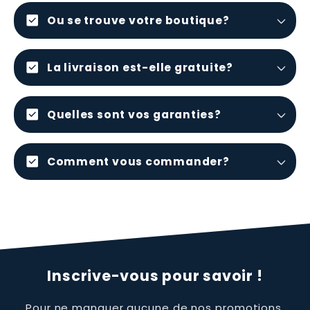
check_box
Ou se trouve votre boutique?
check_box
La livraison est-elle gratuite?
check_box
Quelles sont vos garanties?
check_box
Comment vous commander?
Inscrive-vous pour savoir !
Pour ne manquer aucune de nos promotions,