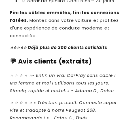
✨ Garantie qualité CoolTrucs™ 30 jours
Fini les câbles emmêlés, fini les connexions
ratées.
Montez dans votre voiture et profitez
d'une expérience de conduite moderne et
connectée.
⭐⭐⭐⭐⭐ Déjà plus de 300 clients satisfaits
💬
Avis clients (extraits)
⭐ ⭐ ⭐ ⭐ ⭐« Enfin un vrai CarPlay sans câble !
Ma femme et moi l’utilisons tous les jours.
Simple, rapide et nickel. » -
Adama D., Dakar
⭐ ⭐ ⭐ ⭐ ⭐ « Très bon produit. Connecte super
vite et s’adapte à notre Peugeot 208.
Recommande ! » -
Fatou S., Thiès