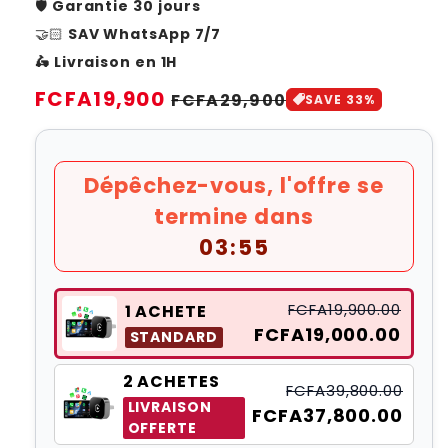
🛡️
Garantie 30 jours
🤝🏻
SAV WhatsApp 7/7
🛵 Livraison en 1H
Prix
FCFA19,900
Prix
FCFA29,900
SAVE 33%
habituel
soldé
Dépêchez-vous, l'offre se
termine dans
03:54
FCFA19,900.00
1 ACHETE
FCFA19,000.00
STANDARD
2 ACHETES
FCFA39,800.00
LIVRAISON
FCFA37,800.00
OFFERTE