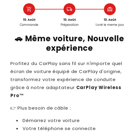
add_shopping_cart
local_shipping
redeem
10. Août
10. Août
10. Août
Commande
Préparation
Livré le meme jour
🚗 Même voiture, Nouvelle
expérience
Profitez du CarPlay sans fil sur n'importe quel
écran de voiture équipé de CarPlay d'origine,
transformez votre expérience de conduite
grâce à notre adaptateur
CarPlay Wireless
Pro™
👉 Plus besoin de câble :
Démarrez votre voiture
Votre téléphone se connecte