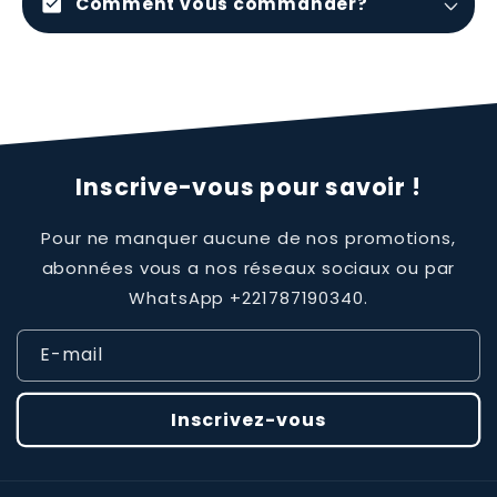
check_box
Comment vous commander?
Inscrive-vous pour savoir !
Pour ne manquer aucune de nos promotions,
abonnées vous a nos réseaux sociaux ou par
WhatsApp +221787190340.
E-mail
Inscrivez-vous