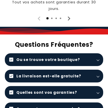
Tout vos achats sont garanties durant 30
jours.
Questions Fréquentes?
check_box
Ou se trouve votre boutique?
check_box
La livraison est-elle gratuite?
check_box
Quelles sont vos garanties?