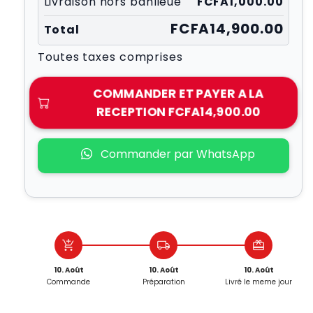
Livraison hors banlieue
FCFA1,000.00
FCFA14,900.00
Total
Toutes taxes comprises
COMMANDER ET PAYER A LA
RECEPTION
FCFA14,900.00
Commander par WhatsApp
add_shopping_cart
local_shipping
redeem
10. Août
10. Août
10. Août
Commande
Préparation
Livré le meme jour