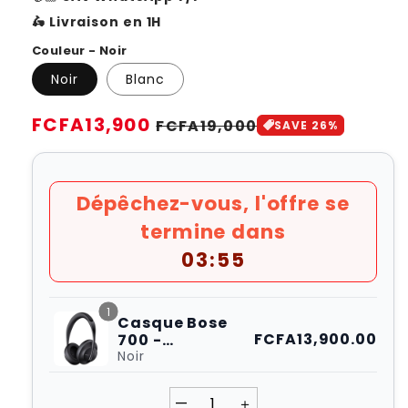
🛵 Livraison en 1H
Couleur - Noir
Noir
Blanc
Prix
FCFA13,900
Prix
FCFA19,000
SAVE 26%
habituel
soldé
Dépêchez-vous, l'offre se
termine dans
03:54
1
Casque Bose
FCFA13,900.00
700 -
Réducteur de
Noir
bruit
—
＋