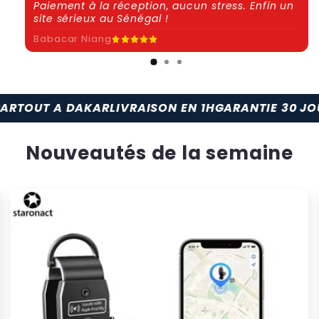
Paiement à la réception, aucun stress. Enfin un
site sérieux au Sénégal !
Babacar Niang
AKAR
LIVRAISON EN 1H
GARANTIE 30 JOURS
PAIEMENT
Nouveautés de la semaine