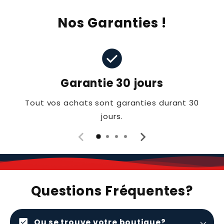
Nos Garanties !
check_circle
Garantie 30 jours
Tout vos achats sont garanties durant 30
jours.
Questions Fréquentes?
check_box
Ou se trouve votre boutique?