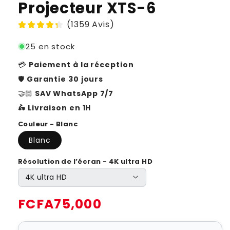
Projecteur XTS-6
(1359 Avis)
25 en stock
💳
Paiement à la réception
🛡️
Garantie 30 jours
🤝🏻
SAV WhatsApp 7/7
🛵 Livraison en 1H
Couleur - Blanc
Blanc
Résolution de l’écran - 4K ultra HD
Prix
FCFA75,000
habituel