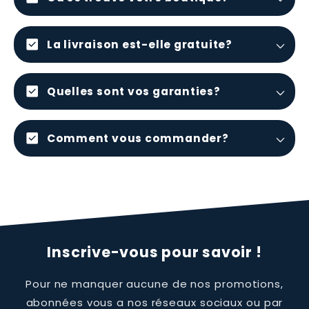
check_box
La livraison est-elle gratuite?
check_box
Quelles sont vos garanties?
check_box
Comment vous commander?
Inscrive-vous pour savoir !
Pour ne manquer aucune de nos promotions,
abonnées vous a nos réseaux sociaux ou par