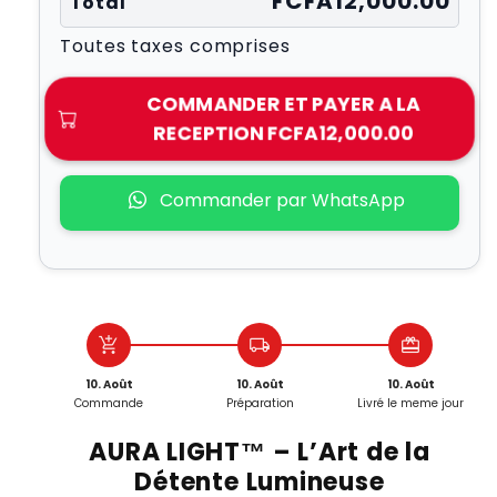
FCFA12,000.00
Total
Toutes taxes comprises
COMMANDER ET PAYER A LA
RECEPTION
FCFA12,000.00
Commander par WhatsApp
add_shopping_cart
local_shipping
redeem
10. Août
10. Août
10. Août
Commande
Préparation
Livré le meme jour
AURA LIGHT™ – L’Art de la
Détente Lumineuse