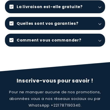
check_box
La livraison est-elle gratuite?
check_box
Quelles sont vos garanties?
check_box
Comment vous commander?
Inscrive-vous pour savoir !
Pour ne manquer aucune de nos promotions,
abonnées vous a nos réseaux sociaux ou par
WhatsApp +221787190340.