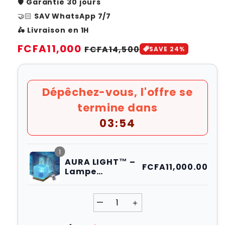
🛡️
Garantie 30 jours
🤝🏻
SAV WhatsApp 7/7
🛵 Livraison en 1H
Prix
FCFA11,000
Prix
FCFA14,500
SAVE 24%
habituel
soldé
Dépêchez-vous, l'offre se
termine dans
03:53
1
AURA LIGHT™ –
FCFA11,000.00
Lampe
d’ambiance
aurore boréale
—
＋