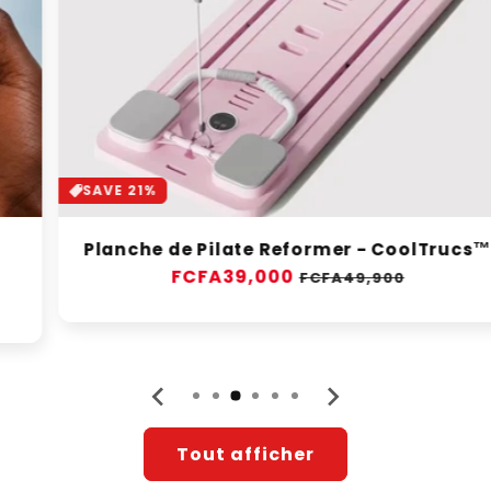
SAVE 21%
Planche de Pilate Reformer - CoolTrucs™
Prix
FCFA39,000
Prix
FCFA49,900
habituel
soldé
Tout afficher