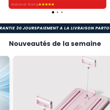
Babacar Niang
S
PAIEMENT A LA LIVRAISON PARTOUT A DAKAR
LIVR
Nouveautés de la semaine