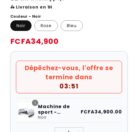
🛵 Livraison en 1H
Couleur - Noir
Noir
Rose
Bleu
Prix
FCFA34,900
habituel
Dépêchez-vous, l'offre se
termine dans
03:50
1
Machine de
FCFA34,900.00
sport -
CoolTrucs™
Noir