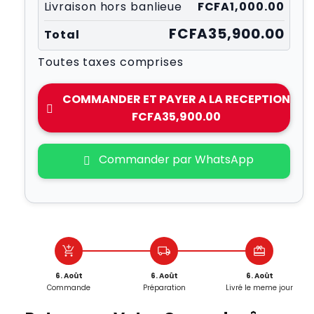
Livraison hors banlieue
FCFA1,000.00
FCFA35,900.00
Total
Toutes taxes comprises
COMMANDER ET PAYER A LA RECEPTION
FCFA35,900.00
Commander par WhatsApp
add_shopping_cart
local_shipping
redeem
6. Août
6. Août
6. Août
Commande
Préparation
Livré le meme jour