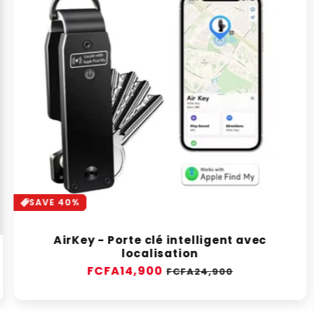
SAVE 40%
AirKey - Porte clé intelligent avec
localisation
Prix
FCFA14,900
Prix
FCFA24,900
habituel
soldé