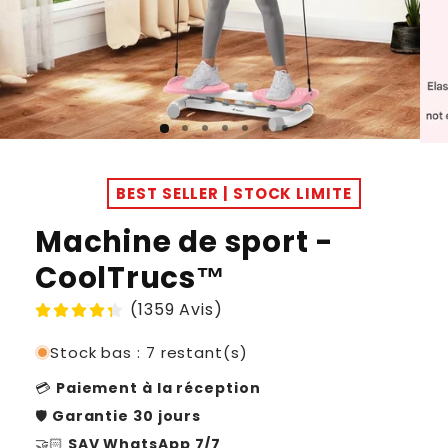
BEST SELLER | STOCK LIMITE
Machine de sport -
CoolTrucs™
(1359 Avis)
Stock bas : 7 restant(s)
💳
Paiement à la réception
🛡️
Garantie 30 jours
🤝🏻
SAV WhatsApp 7/7