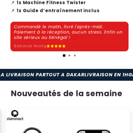
📌
1x Machine Fitness Twister
📌
1x Guide d’entraînement inclus
Commandé le matin, livré l'après-midi.
Paiement à la réception, aucun stress. Enfin un
site sérieux au Sénégal !
Babacar Niang
ON PARTOUT A DAKAR
LIVRAISON EN 1H
GARANTIE 30
Nouveautés de la semaine