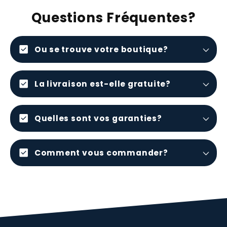
Questions Fréquentes?
check_box
Ou se trouve votre boutique?
check_box
La livraison est-elle gratuite?
check_box
Quelles sont vos garanties?
check_box
Comment vous commander?