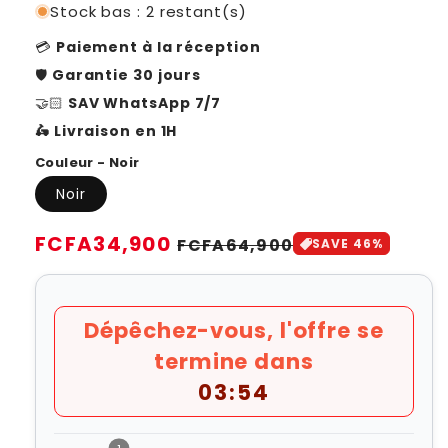
Stock bas : 2 restant(s)
💳
Paiement à la réception
🛡️
Garantie 30 jours
🤝🏻
SAV WhatsApp 7/7
🛵 Livraison en 1H
Couleur - Noir
Noir
Prix
FCFA34,900
Prix
FCFA64,900
SAVE 46%
habituel
soldé
Dépêchez-vous, l'offre se
termine dans
03:52