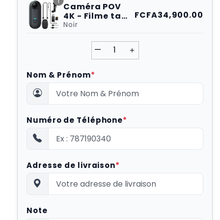
1
Caméra POV
FCFA34,900.00
4K - Filme ta
vie. Les deux
Noir
mains libres.
—
＋
Nom & Prénom
*
Numéro de Téléphone
*
Adresse de livraison
*
Note