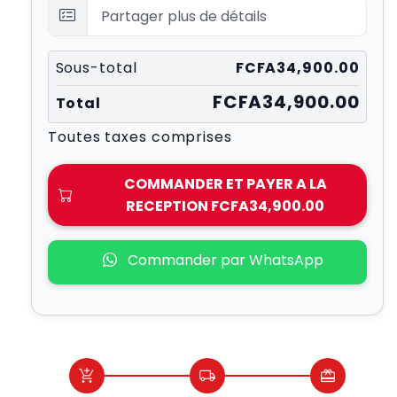
Sous-total
FCFA34,900.00
FCFA34,900.00
Total
Toutes taxes comprises
COMMANDER ET PAYER A LA
RECEPTION
FCFA34,900.00
Commander par WhatsApp
add_shopping_cart
local_shipping
redeem