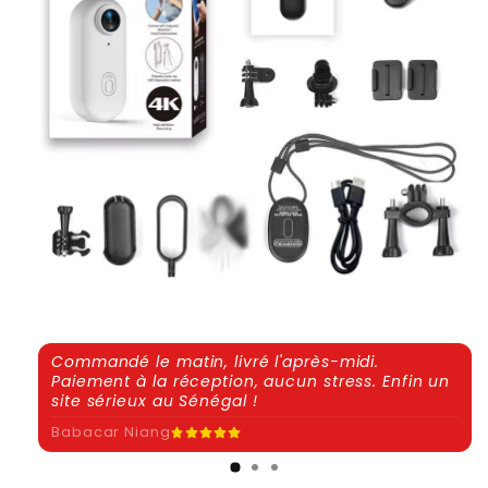
Commandé le matin, livré l'après-midi.
Paiement à la réception, aucun stress. Enfin un
site sérieux au Sénégal !
Babacar Niang