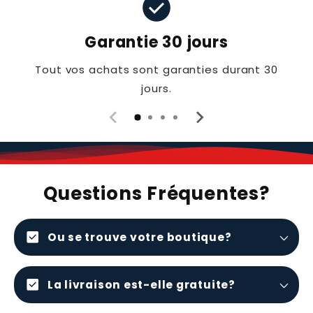
check_circle
Garantie 30 jours
Tout vos achats sont garanties durant 30
jours.
Questions Fréquentes?
check_box
Ou se trouve votre boutique?
check_box
La livraison est-elle gratuite?