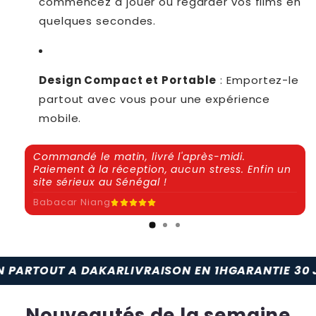
commencez à jouer ou regarder vos films en
quelques secondes.
Design Compact et Portable
: Emportez-le
partout avec vous pour une expérience
mobile.
Commandé le matin, livré l'après-midi.
Paiement à la réception, aucun stress. Enfin un
site sérieux au Sénégal !
Babacar Niang
A DAKAR
LIVRAISON EN 1H
GARANTIE 30 JOURS
PAIEM
Nouveautés de la semaine