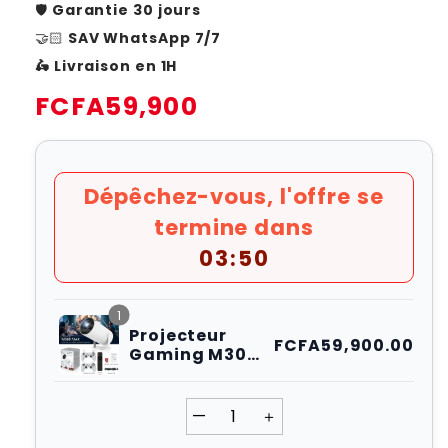
🛡️
Garantie 30 jours
🤝🏻
SAV WhatsApp 7/7
🛵 Livraison en 1H
Prix
FCFA59,900
habituel
Dépêchez-vous, l'offre se
termine dans
03:49
1
Projecteur
FCFA59,900.00
Gaming M300
MAX avec +
10.000 jeux
intégrés
—
＋