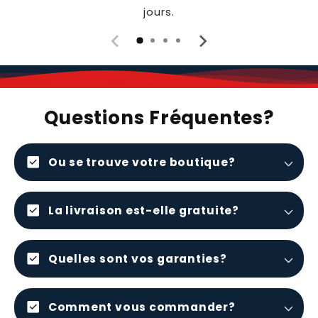
jours.
Questions Fréquentes?
check_box
Ou se trouve votre boutique?
check_box
La livraison est-elle gratuite?
check_box
Quelles sont vos garanties?
check_box
Comment vous commander?