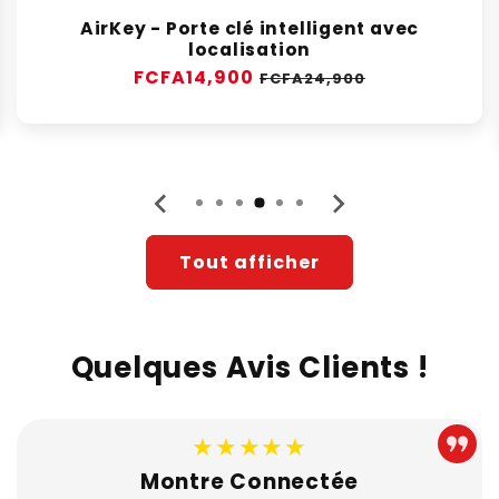
AirKey - Porte clé intelligent avec
localisation
Prix
FCFA14,900
Prix
FCFA24,900
habituel
soldé
Tout afficher
Quelques Avis Clients !
★★★★★
Montre Connectée